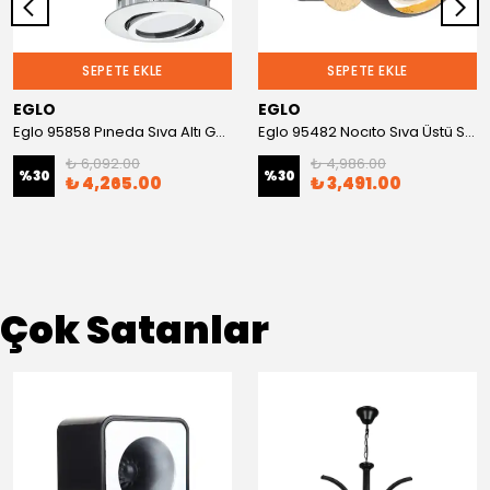
SEPETE EKLE
SEPETE EKLE
EGLO
EGLO
Eglo 95858 Pıneda Sıva Altı Gömme Spot
Eglo 95482 Nocıto Sıva Üstü Spot
₺ 6,092.00
₺ 4,986.00
%
30
%
30
₺ 4,265.00
₺ 3,491.00
Çok Satanlar