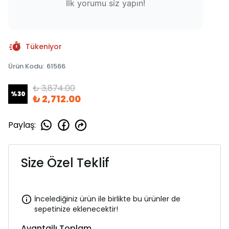
İlk yorumu siz yapın!
Tükeniyor
Ürün Kodu
:
61566
₺ 3,874.00
%
30
₺ 2,712.00
Paylaş
:
Size Özel Teklif
İncelediğiniz ürün ile birlikte bu ürünler de
sepetinize eklenecektir!
Avantajlı Toplam