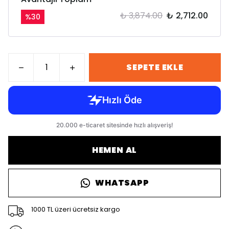
₺ 3,874.00
₺ 2,712.00
%
30
SEPETE EKLE
HEMEN AL
WHATSAPP
1000 TL üzeri ücretsiz kargo