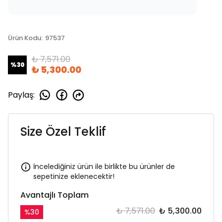
Ürün Kodu
:
97537
₺ 7,571.00
%
30
₺ 5,300.00
Paylaş
:
Size Özel Teklif
İncelediğiniz ürün ile birlikte bu ürünler de
sepetinize eklenecektir!
Avantajlı Toplam
₺ 7,571.00
₺ 5,300.00
%
30