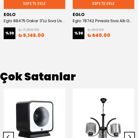
SEPETE EKLE
SEPETE EKLE
EGLO
EGLO
Eglo 88475 Dakar 3'Lü Sıva Üstü Spot
Eglo 78742 Pıneda Sıva Altı Gömme Spot
₺ 7,350.00
₺ 913.00
%
30
%
30
₺ 5,145.00
₺ 640.00
Çok Satanlar