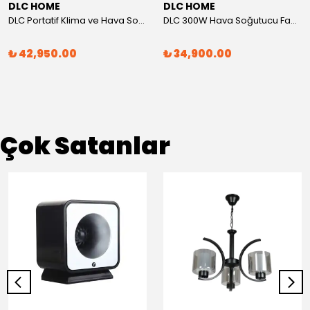
DLC HOME
DLC HOME
DLC Portatif Klima ve Hava Soğutucu – 15.000 BTU, 200W Soğutma Gücü
DLC 300W Hava Soğutucu Fan – İyonizerli, Zaman Ayarlı, Uzaktan Kumandalı, 45 Litre Su Tanklı
₺ 42,950.00
₺ 34,900.00
Çok Satanlar