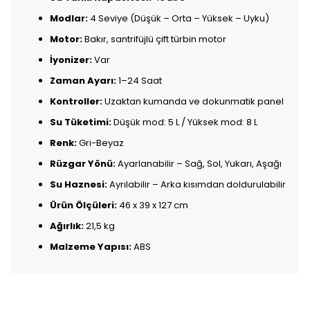
Modlar:
4 Seviye (Düşük – Orta – Yüksek – Uyku)
Motor:
Bakır, santrifüjlü çift türbin motor
İyonizer:
Var
Zaman Ayarı:
1–24 Saat
Kontroller:
Uzaktan kumanda ve dokunmatik panel
Su Tüketimi:
Düşük mod: 5 L / Yüksek mod: 8 L
Renk:
Gri-Beyaz
Rüzgar Yönü:
Ayarlanabilir – Sağ, Sol, Yukarı, Aşağı
Su Haznesi:
Ayrılabilir – Arka kısımdan doldurulabilir
Ürün Ölçüleri:
46 x 39 x 127 cm
Ağırlık:
21,5 kg
Malzeme Yapısı:
ABS