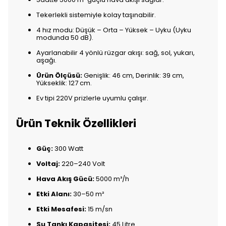
Tekerlekli sistemiyle kolay taşınabilir.
4 hız modu: Düşük – Orta – Yüksek – Uyku (Uyku
modunda 50 dB).
Ayarlanabilir 4 yönlü rüzgar akışı: sağ, sol, yukarı,
aşağı.
Ürün Ölçüsü:
Genişlik: 46 cm, Derinlik: 39 cm,
Yükseklik: 127 cm.
Ev tipi 220V prizlerle uyumlu çalışır.
Ürün Teknik Özellikleri
Güç:
300 Watt
Voltaj:
220–240 Volt
Hava Akış Gücü:
5000 m³/h
Etki Alanı:
30–50 m²
Etki Mesafesi:
15 m/sn
Su Tankı Kapasitesi:
45 Litre