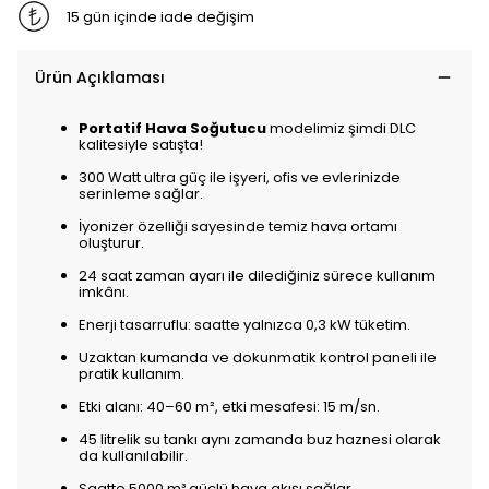
15 gün içinde iade değişim
Ürün Açıklaması
Portatif Hava Soğutucu
modelimiz şimdi DLC
kalitesiyle satışta!
300 Watt ultra güç ile işyeri, ofis ve evlerinizde
serinleme sağlar.
İyonizer özelliği sayesinde temiz hava ortamı
oluşturur.
24 saat zaman ayarı ile dilediğiniz sürece kullanım
imkânı.
Enerji tasarruflu: saatte yalnızca 0,3 kW tüketim.
Uzaktan kumanda ve dokunmatik kontrol paneli ile
pratik kullanım.
Etki alanı: 40–60 m², etki mesafesi: 15 m/sn.
45 litrelik su tankı aynı zamanda buz haznesi olarak
da kullanılabilir.
Saatte 5000 m³ güçlü hava akışı sağlar.