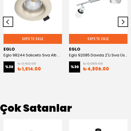
SEPETE EKLE
SEPETE EKLE
EGLO
EGLO
Eglo 98244 Salıceto Sıva Altı Gömme Spot
Eglo 92085 Davıda 2'Li Sıva Üstü Spot
₺ 2,162.00
₺ 6,865.00
%
30
%
30
₺ 1,514.00
₺ 4,806.00
Çok Satanlar