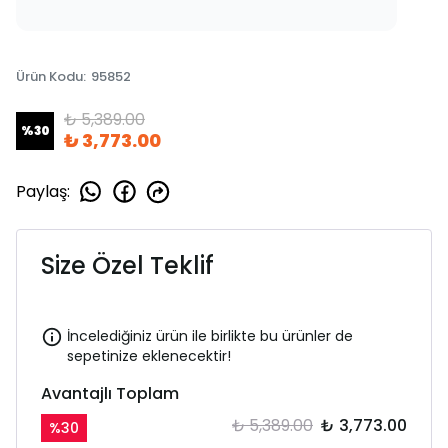
Ürün Kodu
:
95852
₺ 5,389.00
%
30
₺ 3,773.00
Paylaş
:
Size Özel Teklif
İncelediğiniz ürün ile birlikte bu ürünler de
sepetinize eklenecektir!
Avantajlı Toplam
₺ 5,389.00
₺ 3,773.00
%
30