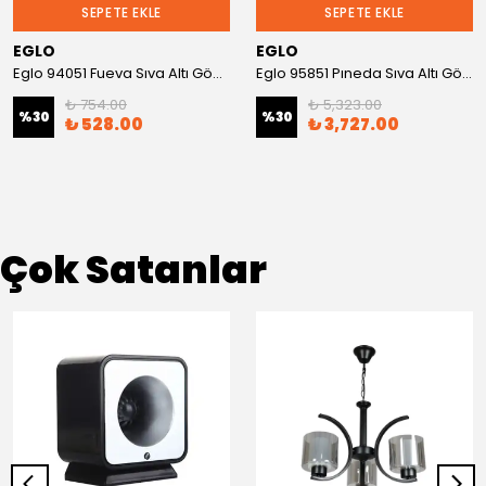
SEPETE EKLE
SEPETE EKLE
EGLO
EGLO
Eglo 94051 Fueva Sıva Altı Gömme Spot
Eglo 95851 Pıneda Sıva Altı Gömme Spot
₺ 754.00
₺ 5,323.00
%
30
%
30
₺ 528.00
₺ 3,727.00
Çok Satanlar