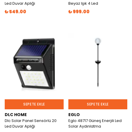
Led Duvar Apliği
Beyaz Işık 4 Led
₺ 549.00
₺ 999.00
SEPETE EKLE
SEPETE EKLE
DLC HOME
EGLO
Dlc Solar Panel Sensörlü 20
Eglo 48717 Güneş Enerjili Led
Led Duvar Apliği
Solar Aydınlatma