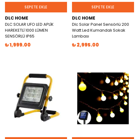
SEPETE EKLE
SEPETE EKLE
DLC HOME
DLC HOME
DLC SOLAR UFO LED APLİK
Dlc Solar Panel Sensörlü 200
HAREKETLİ 1000 LÜMEN
Watt Led Kumandalı Sokak
SENSÖRLÜ IP65
Lambası
₺ 1,999.00
₺ 2,995.00