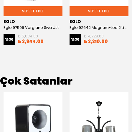
SEPETE EKLE
SEPETE EKLE
EGLO
EGLO
Eglo 97506 Vergıano Sıva Üstü Spot
Eglo 92642 Magnum-Led 2'Li Sıva Üstü Spot
₺ 5,634.00
₺ 4,728.00
%
30
%
30
₺ 3,944.00
₺ 3,310.00
Çok Satanlar