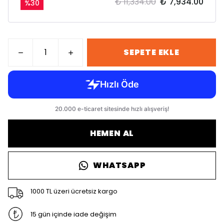
₺ 11,334.00
₺ 7,934.00
%
30
SEPETE EKLE
HEMEN AL
WHATSAPP
1000 TL üzeri ücretsiz kargo
15 gün içinde iade değişim