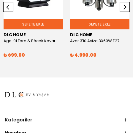
SEPETE EKLE
SEPETE EKLE
DLC HOME
DLC HOME
Agc-01 Fare & Böcek Kovar
Azer 3'lü Avize 3X60W E27
₺ 699.00
₺ 4,990.00
Kategoriler
Hesabım