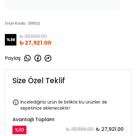
Ürün Kodu
:
39502
₺ 39,886.00
%
30
₺ 27,921.00
Paylaş
:
Size Özel Teklif
İncelediğiniz ürün ile birlikte bu ürünler de
sepetinize eklenecektir!
Avantajlı Toplam
₺ 39,886.00
₺ 27,921.00
%
30