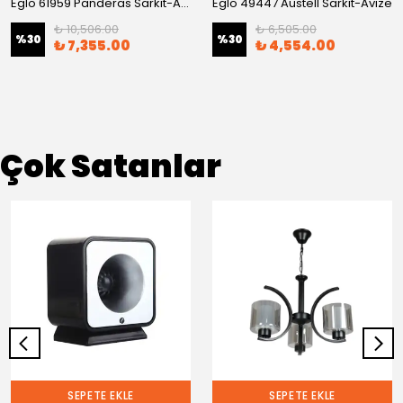
Eglo 61959 Panderas Sarkıt-Avize
Eglo 49447 Austell Sarkıt-Avize
₺ 10,506.00
₺ 6,505.00
%
30
%
30
₺ 7,355.00
₺ 4,554.00
Çok Satanlar
SEPETE EKLE
SEPETE EKLE