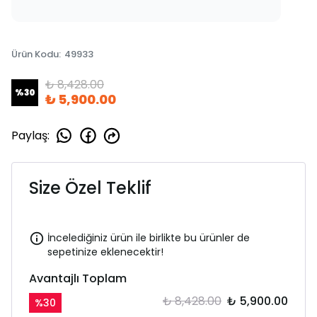
Ürün Kodu
:
49933
₺ 8,428.00
%
30
₺ 5,900.00
Paylaş
:
Size Özel Teklif
İncelediğiniz ürün ile birlikte bu ürünler de
sepetinize eklenecektir!
Avantajlı Toplam
₺ 8,428.00
₺ 5,900.00
%
30