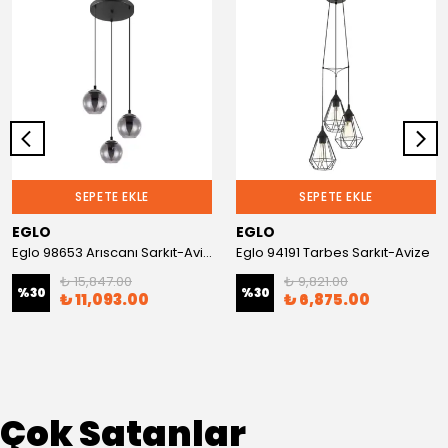
SEPETE EKLE
SEPETE EKLE
EGLO
EGLO
Eglo 98653 Arıscanı Sarkıt-Avize
Eglo 94191 Tarbes Sarkıt-Avize
₺ 15,847.00
₺ 9,821.00
%
30
%
30
₺ 11,093.00
₺ 6,875.00
Çok Satanlar