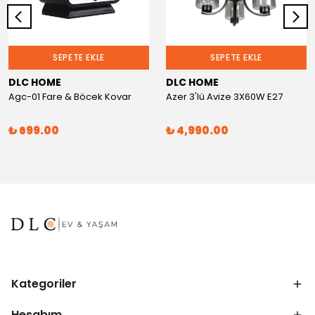
SEPETE EKLE
SEPETE EKLE
DLC HOME
DLC HOME
Agc-01 Fare & Böcek Kovar
Azer 3'lü Avize 3X60W E27
₺ 699.00
₺ 4,990.00
Kategoriler
Hesabım