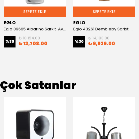
SEPETE EKLE
SEPETE EKLE
EGLO
EGLO
Eglo 39665 Albarıno Sarkıt-Avize
Eglo 43261 Dembleby Sarkıt-Avize
₺ 18,154.00
₺ 14,183.00
%
30
%
30
₺ 12,708.00
₺ 9,929.00
Çok Satanlar