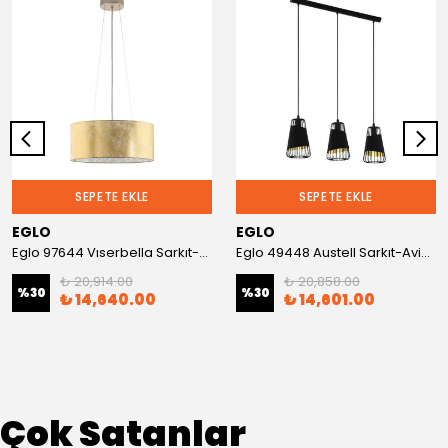
SEPETE EKLE
SEPETE EKLE
EGLO
EGLO
Eglo 97644 Vıserbella Sarkıt-Avize
Eglo 49448 Austell Sarkıt-Avize
₺ 20,914.00
₺ 20,858.00
%
30
%
30
₺ 14,640.00
₺ 14,601.00
Çok Satanlar