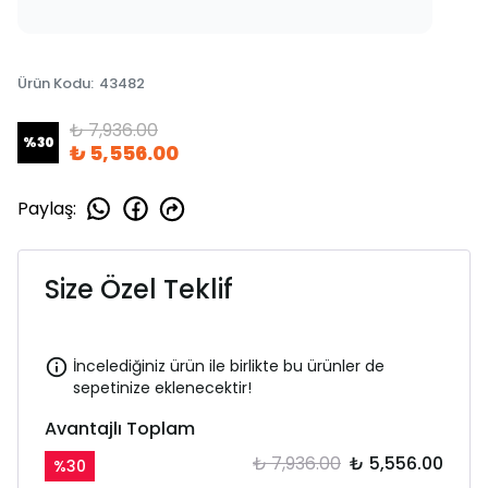
Ürün Kodu
:
43482
₺ 7,936.00
%
30
₺ 5,556.00
Paylaş
:
Size Özel Teklif
İncelediğiniz ürün ile birlikte bu ürünler de
sepetinize eklenecektir!
Avantajlı Toplam
₺ 7,936.00
₺ 5,556.00
%
30