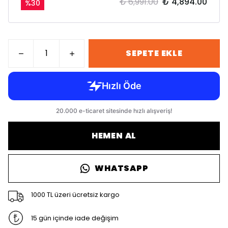
₺ 6,991.00
₺ 4,894.00
%
30
SEPETE EKLE
HEMEN AL
WHATSAPP
1000 TL üzeri ücretsiz kargo
15 gün içinde iade değişim