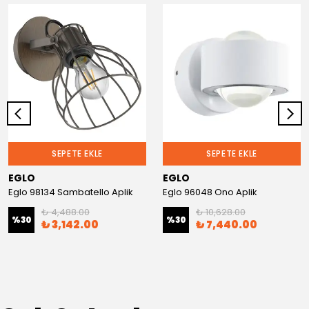
SEPETE EKLE
SEPETE EKLE
EGLO
EGLO
Eglo 98134 Sambatello Aplik
Eglo 96048 Ono Aplik
₺ 4,488.00
₺ 10,628.00
%
30
%
30
₺ 3,142.00
₺ 7,440.00