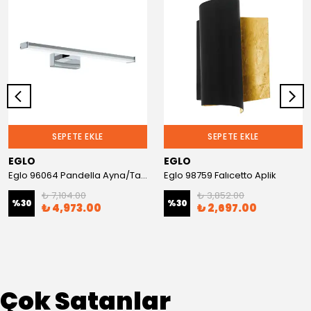
SEPETE EKLE
SEPETE EKLE
EGLO
EGLO
Eglo 96064 Pandella Ayna/Tablo Aplik
Eglo 98759 Falıcetto Aplik
₺ 7,104.00
₺ 3,852.00
%
30
%
30
₺ 4,973.00
₺ 2,697.00
Çok Satanlar