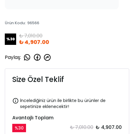
Ürün Kodu
:
96566
₺ 7,010.00
%
30
₺ 4,907.00
Paylaş
:
Size Özel Teklif
İncelediğiniz ürün ile birlikte bu ürünler de
sepetinize eklenecektir!
Avantajlı Toplam
₺ 7,010.00
₺ 4,907.00
%
30