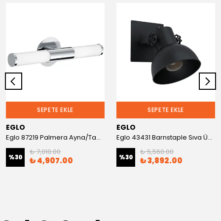
SEPETE EKLE
SEPETE EKLE
EGLO
EGLO
Eglo 87219 Palmera Ayna/Tablo Aplik
Eglo 43431 Barnstaple Sıva Üstü Spot
₺ 7,010.00
₺ 5,560.00
%
30
%
30
₺ 4,907.00
₺ 3,892.00