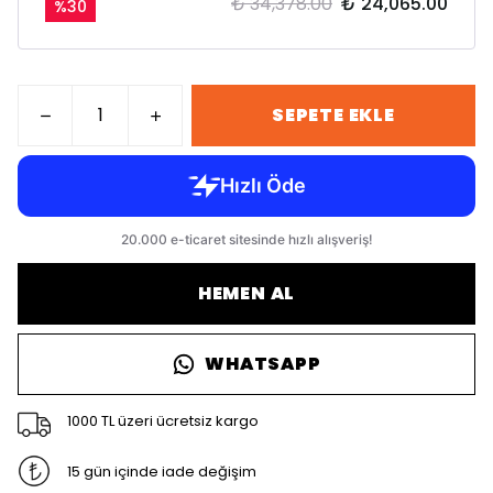
₺ 34,378.00
₺ 24,065.00
%
30
SEPETE EKLE
HEMEN AL
WHATSAPP
1000 TL üzeri ücretsiz kargo
15 gün içinde iade değişim