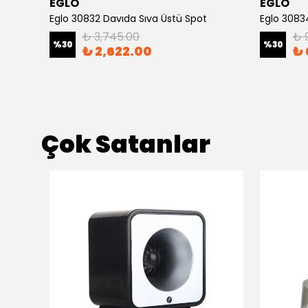
EGLO
EGLO
me Spot
Eglo 30832 Davıda Sıva Üstü Spot
Eglo 3083
₺ 3,745.00
₺ 
%
30
%
30
₺ 2,622.00
₺ 
Çok Satanlar