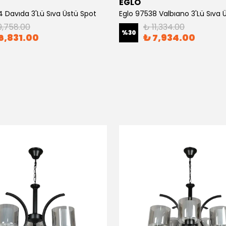
EGLO
4 Davıda 3'Lü Sıva Üstü Spot
Eglo 97538 Valbıano 3'Lü Sıva 
9,758.00
₺ 11,334.00
%
30
6,831.00
₺ 7,934.00