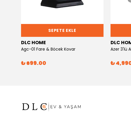
SEPETE EKLE
DLC HOME
DLC HO
Agc-01 Fare & Böcek Kovar
Azer 3'lü
₺ 699.00
₺ 4,99