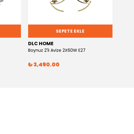
SEPETE EKLE
DLC HOME
DLC 
Boynuz 2'li Avize 2X60W E27
Boynuz
₺ 3,490.00
₺ 6,