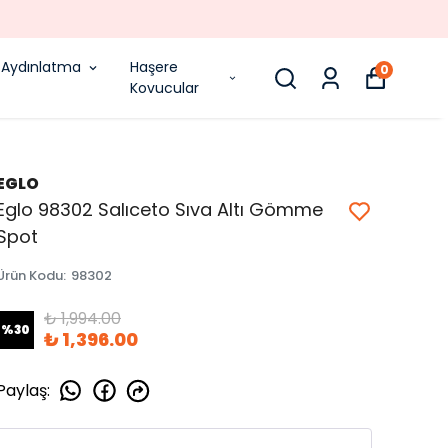
Aydınlatma
Haşere
0
Kovucular
EGLO
Eglo 98302 Salıceto Sıva Altı Gömme
Spot
Ürün Kodu
:
98302
₺ 1,994.00
%
30
₺ 1,396.00
Paylaş
: