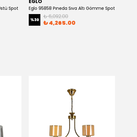
EGLO
EGLO
Üstü Spot
Eglo 95858 Pıneda Sıva Altı Gömme Spot
₺ 6,092.00
%
30
%
30
₺ 4,265.00