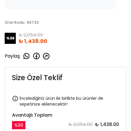
Ürün Kodu
:
94733
₺ 2,054.00
%
30
₺ 1,438.00
Paylaş
:
Size Özel Teklif
İncelediğiniz ürün ile birlikte bu ürünler de
sepetinize eklenecektir!
Avantajlı Toplam
₺ 2,054.00
₺ 1,438.00
%
30