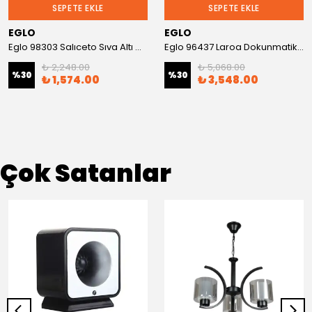
SEPETE EKLE
SEPETE EKLE
EGLO
EGLO
Eglo 98303 Salıceto Sıva Altı Gömme Spot
Eglo 96437 Laroa Dokunmatik Mandallı Sıva Üstü Spot
₺ 2,248.00
₺ 5,068.00
%
30
%
30
₺ 1,574.00
₺ 3,548.00
Çok Satanlar