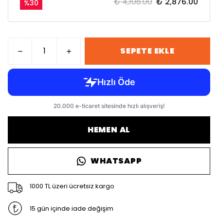
₺ 4,108.00
₺ 2,876.00
%
30
SEPETE EKLE
HEMEN AL
WHATSAPP
1000 TL üzeri ücretsiz kargo
15 gün içinde iade değişim