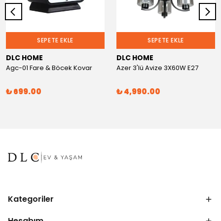
SEPETE EKLE
SEPETE EKLE
DLC HOME
DLC HOME
Agc-01 Fare & Böcek Kovar
Azer 3'lü Avize 3X60W E27
₺ 699.00
₺ 4,990.00
Kategoriler
Hesabım