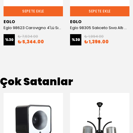
SEPETE EKLE
SEPETE EKLE
EGLO
EGLO
Eglo 98623 Carovıgno 4'Lü Sıva Üstü Spot
Eglo 98305 Salıceto Sıva Altı Gömme Spot
₺ 7,634.00
₺ 1,994.00
%
30
%
30
₺ 5,344.00
₺ 1,396.00
Çok Satanlar