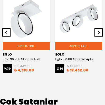
SEPETE EKLE
SEPETE EKLE
EGLO
EGLO
Eglo 39584 Albarıza Aplik
Eglo 39586 Albarıza Aplik
₺ 6,442.00
₺ 19,231.00
%
30
%
30
₺ 4,510.00
₺ 13,462.00
Çok Satanlar