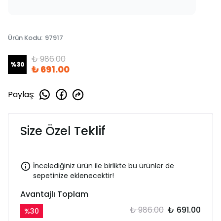
Ürün Kodu
:
97917
₺ 986.00
%
30
₺ 691.00
Paylaş
:
Size Özel Teklif
İncelediğiniz ürün ile birlikte bu ürünler de
sepetinize eklenecektir!
Avantajlı Toplam
₺ 986.00
₺ 691.00
%
30