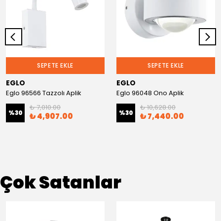
SEPETE EKLE
SEPETE EKLE
EGLO
EGLO
Eglo 96566 Tazzolı Aplik
Eglo 96048 Ono Aplik
₺ 7,010.00
₺ 10,628.00
%
30
%
30
₺ 4,907.00
₺ 7,440.00
Çok Satanlar