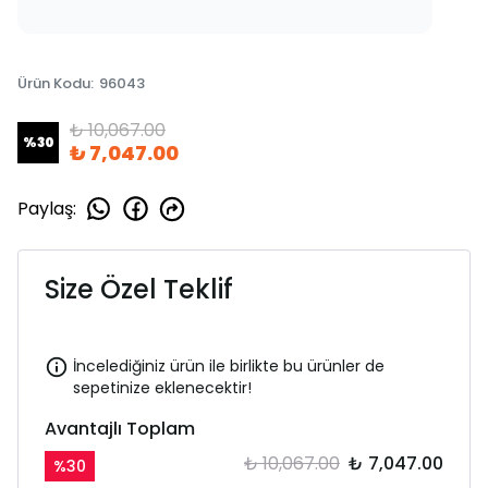
Ürün Kodu
:
96043
₺ 10,067.00
%
30
₺ 7,047.00
Paylaş
:
Size Özel Teklif
İncelediğiniz ürün ile birlikte bu ürünler de
sepetinize eklenecektir!
Avantajlı Toplam
₺ 10,067.00
₺ 7,047.00
%
30