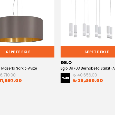
SEPETE EKLE
SEPETE EKLE
EGLO
 Maserlo Sarkıt-Avize
Eglo 39703 Bernabeta Sarkıt-A
16,710.00
₺ 40,656.00
%
30
11,697.00
₺ 28,460.00