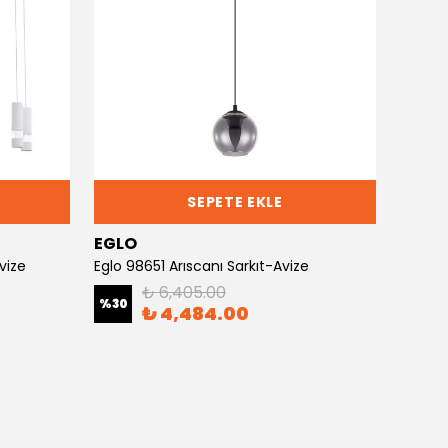
SEPETE EKLE
EGLO
EGLO
vize
Eglo 98651 Arıscanı Sarkıt-Avize
₺ 6,405.00
%
30
%
30
₺ 4,484.00