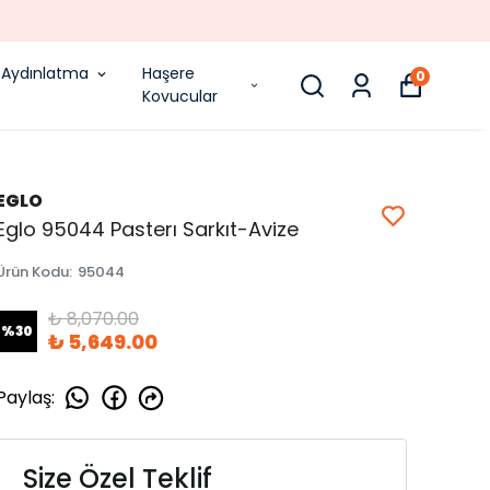
Aydınlatma
Haşere
0
Kovucular
EGLO
Eglo 95044 Pasterı Sarkıt-Avize
Ürün Kodu
:
95044
₺ 8,070.00
%
30
₺ 5,649.00
Paylaş
:
Size Özel Teklif