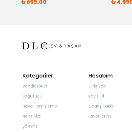
₺ 699.00
₺ 4,99
Kategoriler
Hesabım
Vantilatörler
Giriş Yap
Soğutucu
Kayıt Ol
Hava Temizleme
Sipariş Takibi
Nem Alıcı
Favorilerim
Şömine