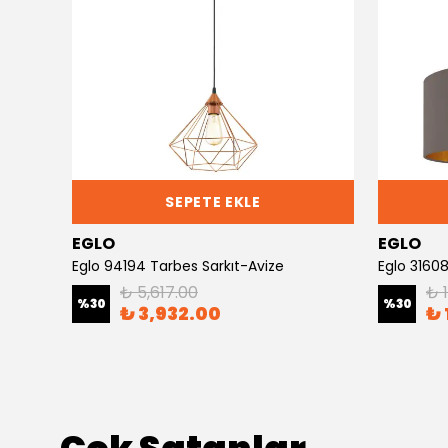
SEPETE EKLE
EGLO
EGLO
Eglo 94194 Tarbes Sarkıt-Avize
Eglo 31608
₺ 5,617.00
₺ 
%
30
%
30
₺ 3,932.00
₺ 