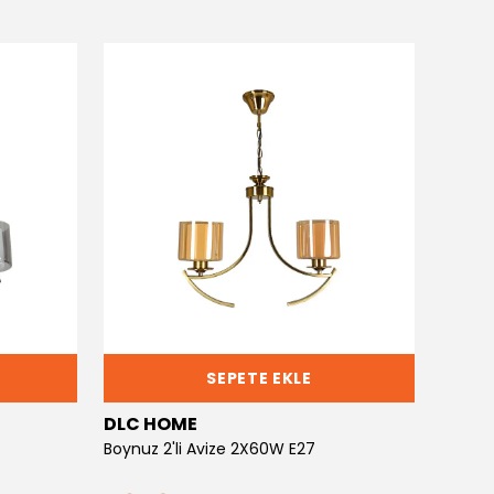
SEPETE EKLE
DLC HOME
DLC 
Boynuz 2'li Avize 2X60W E27
Boynuz