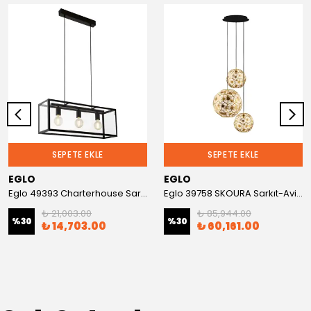
SEPETE EKLE
SEPETE EKLE
EGLO
EGLO
Eglo 49393 Charterhouse Sarkıt-Avize
Eglo 39758 SKOURA Sarkıt-Avize
₺ 21,003.00
₺ 85,944.00
%
30
%
30
₺ 14,703.00
₺ 60,161.00