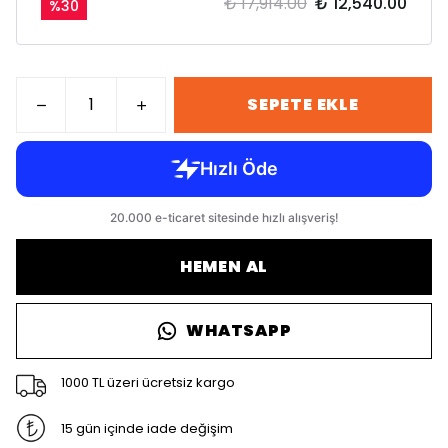
₺ 17,914.00
₺ 12,540.00
%
30
SEPETE EKLE
HEMEN AL
WHATSAPP
1000 TL üzeri ücretsiz kargo
15 gün içinde iade değişim