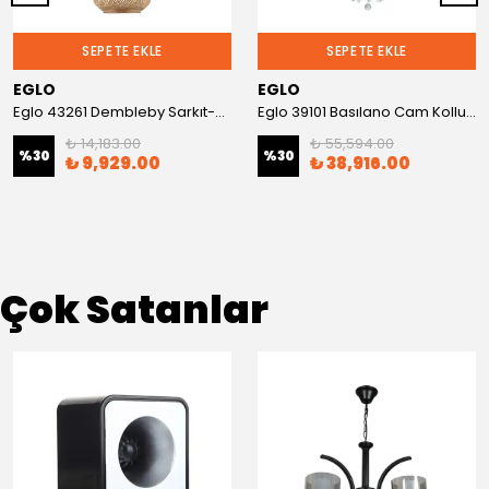
SEPETE EKLE
SEPETE EKLE
EGLO
EGLO
Eglo 43261 Dembleby Sarkıt-Avize
Eglo 39101 Basılano Cam Kollu Sarkıt-Avize
₺ 14,183.00
₺ 55,594.00
%
30
%
30
₺ 9,929.00
₺ 38,916.00
Çok Satanlar