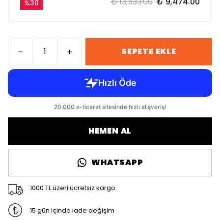
₺ 13,533.00
₺ 9,474.00
%
30
SEPETE EKLE
HEMEN AL
WHATSAPP
1000 TL üzeri ücretsiz kargo
15 gün içinde iade değişim