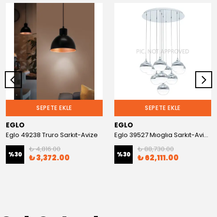
SEPETE EKLE
SEPETE EKLE
EGLO
EGLO
Eglo 49238 Truro Sarkıt-Avize
Eglo 39527 Mıoglıa Sarkıt-Avize
₺ 4,816.00
₺ 88,730.00
%
30
%
30
₺ 3,372.00
₺ 62,111.00