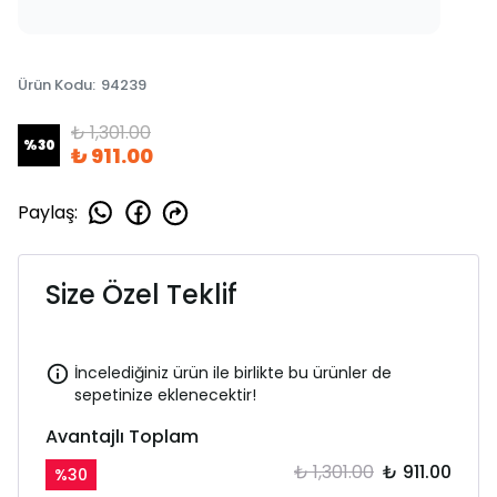
Ürün Kodu
:
94239
₺ 1,301.00
%
30
₺ 911.00
Paylaş
:
Size Özel Teklif
İncelediğiniz ürün ile birlikte bu ürünler de
sepetinize eklenecektir!
Avantajlı Toplam
₺ 1,301.00
₺ 911.00
%
30