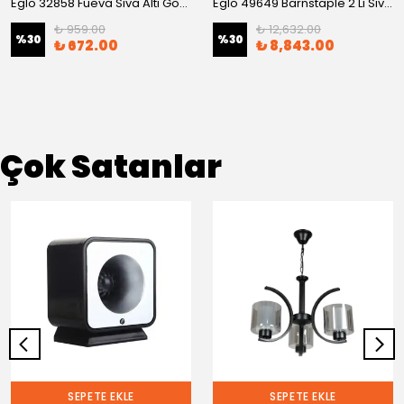
Eglo 32858 Fueva Sıva Altı Gömme Spot
Eglo 49649 Barnstaple 2'Li Sıva Üstü Spot
₺ 959.00
₺ 12,632.00
%
30
%
30
₺ 672.00
₺ 8,843.00
Çok Satanlar
SEPETE EKLE
SEPETE EKLE