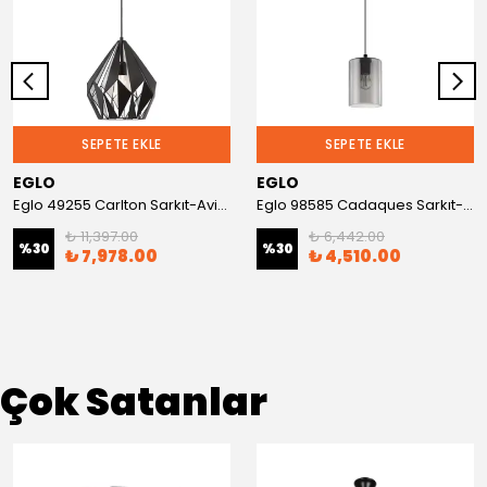
SEPETE EKLE
SEPETE EKLE
EGLO
EGLO
Eglo 49255 Carlton Sarkıt-Avize
Eglo 98585 Cadaques Sarkıt-Avize
₺ 11,397.00
₺ 6,442.00
%
30
%
30
₺ 7,978.00
₺ 4,510.00
Çok Satanlar