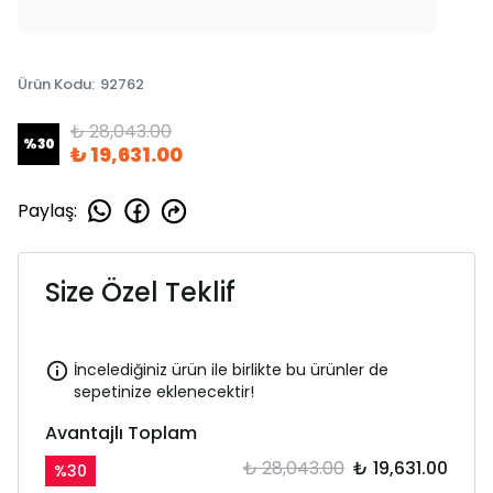
Ürün Kodu
:
92762
₺ 28,043.00
%
30
₺ 19,631.00
Paylaş
:
Size Özel Teklif
İncelediğiniz ürün ile birlikte bu ürünler de
sepetinize eklenecektir!
Avantajlı Toplam
₺ 28,043.00
₺ 19,631.00
%
30