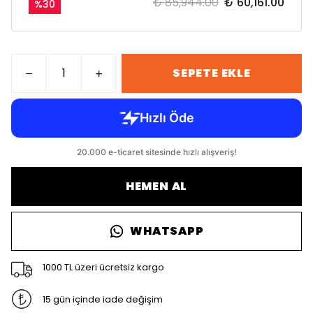
₺ 85,944.00
₺ 60,161.00
%
30
SEPETE EKLE
HEMEN AL
WHATSAPP
1000 TL üzeri ücretsiz kargo
15 gün içinde iade değişim