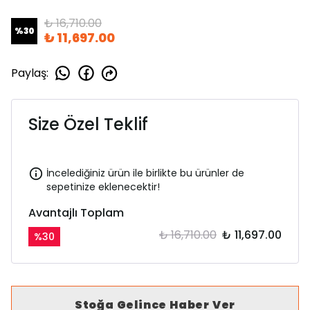
₺ 16,710.00
%
30
₺ 11,697.00
Paylaş
:
Size Özel Teklif
İncelediğiniz ürün ile birlikte bu ürünler de
sepetinize eklenecektir!
Avantajlı Toplam
₺ 16,710.00
₺ 11,697.00
%
30
Stoğa Gelince Haber Ver