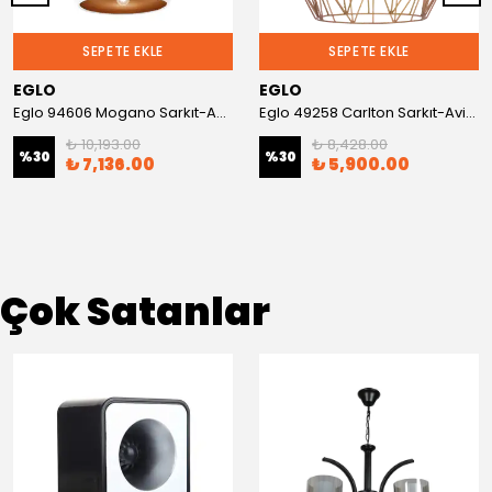
SEPETE EKLE
SEPETE EKLE
EGLO
EGLO
Eglo 94606 Mogano Sarkıt-Avize
Eglo 49258 Carlton Sarkıt-Avize
₺ 10,193.00
₺ 8,428.00
%
30
%
30
₺ 7,136.00
₺ 5,900.00
Çok Satanlar