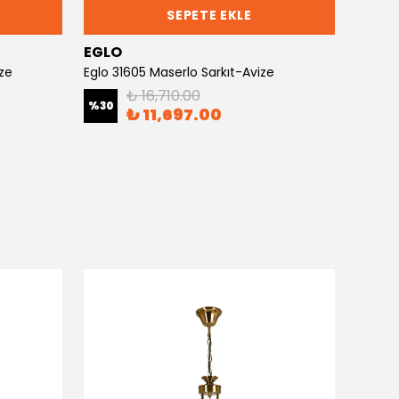
SEPETE EKLE
EGLO
EGLO
ze
Eglo 31605 Maserlo Sarkıt-Avize
Eglo 4
₺ 16,710.00
%
30
%
30
₺ 11,697.00