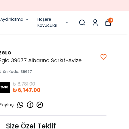
Aydınlatma
Haşere
0
Kovucular
EGLO
Eglo 39677 Albarıno Sarkıt-Avize
Ürün Kodu
:
39677
₺ 8,781.00
%
30
₺ 6,147.00
Paylaş
:
Size Özel Teklif