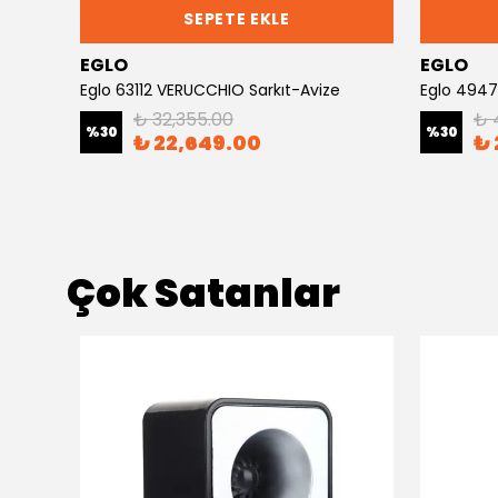
SEPETE EKLE
EGLO
EGLO
Eglo 63112 VERUCCHIO Sarkıt-Avize
Eglo 4947
₺ 32,355.00
₺ 
%
30
%
30
₺ 22,649.00
₺ 
Çok Satanlar