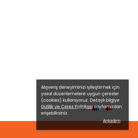
Alışveriş deneyiminizi iyileştirmek için
yasal düzenlemelere uygun çerezler
(cookies) kullanıyoruz. Detaylı bilgiye
Gizlilik ve Çerez Politikası
sayfamızdan
erişebilirsiniz.
Anladım