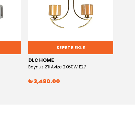
SEPETE EKLE
DLC HOME
DLC 
Boynuz 2'li Avize 2X60W E27
Boynuz
₺ 3,490.00
₺ 6,