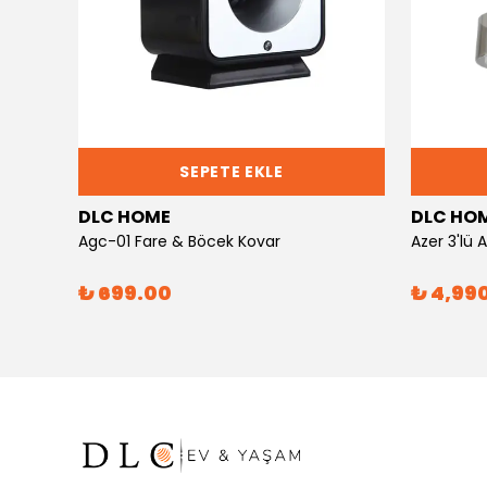
SEPETE EKLE
DLC HOME
DLC HO
Agc-01 Fare & Böcek Kovar
Azer 3'lü
₺ 699.00
₺ 4,99