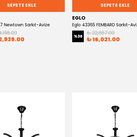
SEPETE EKLE
SEPETE EKLE
EGLO
7 Newtown Sarkıt-Avize
Eglo 43365 FEMBARD Sarkıt-Avi
4,198.00
₺ 22,887.00
%
30
2,939.00
₺ 16,021.00