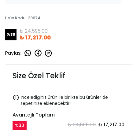
Ürün Kodu
:
39674
₺ 24,595.00
%
30
₺ 17,217.00
Paylaş
:
Size Özel Teklif
İncelediğiniz ürün ile birlikte bu ürünler de
sepetinize eklenecektir!
Avantajlı Toplam
₺ 24,595.00
₺ 17,217.00
%
30