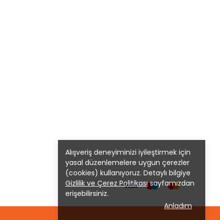
Alışveriş deneyiminizi iyileştirmek için
yasal düzenlemelere uygun çerezler
(cookies) kullanıyoruz. Detaylı bilgiye
Gizlilik ve Çerez Politikası
sayfamızdan
erişebilirsiniz.
Anladım