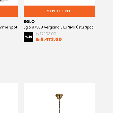
SEPETE EKLE
EGLO
EGLO
Gömme Spot
Eglo 97508 Vergıano 3'Lü Sıva Üstü Spot
₺ 12,103.00
%
30
%
30
₺ 8,473.00