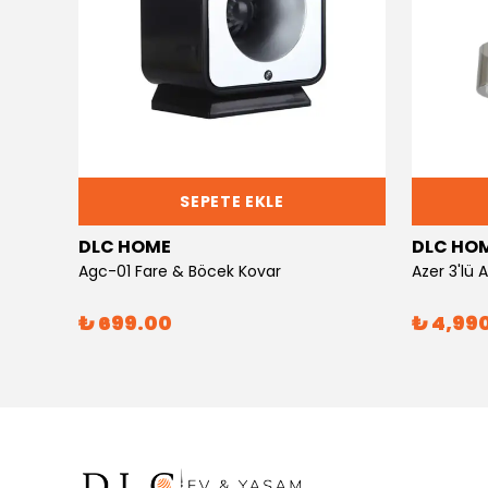
SEPETE EKLE
DLC HOME
DLC HO
Agc-01 Fare & Böcek Kovar
Azer 3'lü
₺ 699.00
₺ 4,99