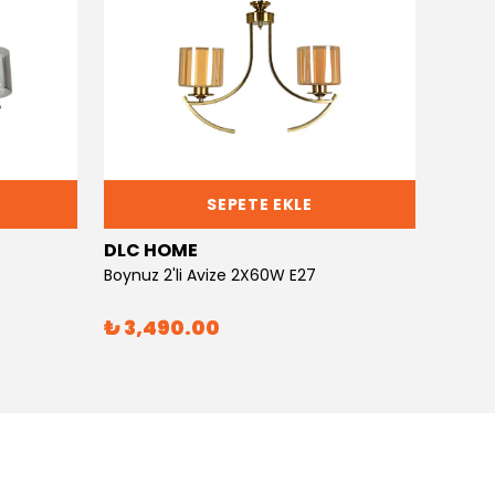
SEPETE EKLE
DLC HOME
DLC 
Boynuz 2'li Avize 2X60W E27
Boynuz
₺ 3,490.00
₺ 6,