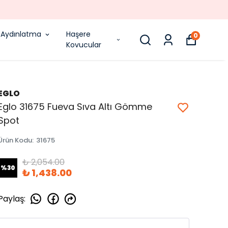
Aydınlatma
Haşere
0
Kovucular
EGLO
Eglo 31675 Fueva Sıva Altı Gömme
Spot
Ürün Kodu
:
31675
₺ 2,054.00
%
30
₺ 1,438.00
Paylaş
: