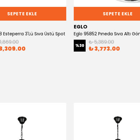
SEPETE EKLE
SEPETE EKLE
EGLO
 Esteperra 3'Lü Sıva Üstü Spot
Eglo 95852 Pıneda Sıva Altı 
11,869.00
₺ 5,389.00
%
30
8,309.00
₺ 3,773.00