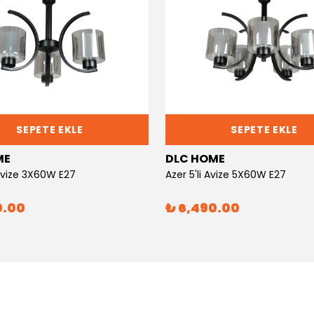
SEPETE EKLE
SEPETE EKLE
ME
DLC HOME
 Avize 3X60W E27
Azer 5'li Avize 5X60W E27
0.00
₺ 6,490.00