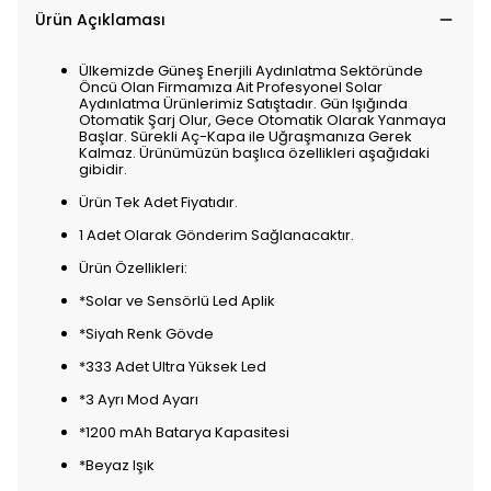
Ürün Açıklaması
Ülkemizde Güneş Enerjili Aydınlatma Sektöründe
Öncü Olan Firmamıza Ait Profesyonel Solar
Aydınlatma Ürünlerimiz Satıştadır. Gün Işığında
Otomatik Şarj Olur, Gece Otomatik Olarak Yanmaya
Başlar. Sürekli Aç-Kapa ile Uğraşmanıza Gerek
Kalmaz. Ürünümüzün başlıca özellikleri aşağıdaki
gibidir.
Ürün Tek Adet Fiyatıdır.
1 Adet Olarak Gönderim Sağlanacaktır.
Ürün Özellikleri:
*Solar ve Sensörlü Led Aplik
*Siyah Renk Gövde
*333 Adet Ultra Yüksek Led
*3 Ayrı Mod Ayarı
*1200 mAh Batarya Kapasitesi
*Beyaz Işık