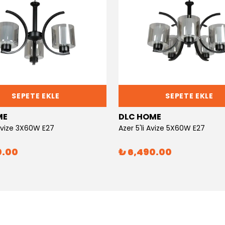
SEPETE EKLE
SEPETE EKLE
ME
DLC HOME
 Avize 3X60W E27
Azer 5'li Avize 5X60W E27
0.00
₺ 6,490.00