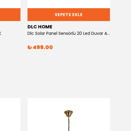
SEPETE EKLE
DLC HOME
DLC 
K
Dlc Solar Panel Sensörlü 20 Led Duvar Apliği
DLC BA
₺ 499.00
₺ 3,