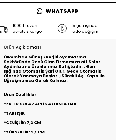
WHATSAPP
1000 TL üzeri
15 gün içinde
ücretsiz kargo
iade değişim
Ürün Açıklaması
Ülkemizde Güneş Enerjili Aydınlatma
Sektöründe Öncü Olan Firmamıza ait Solar
Aydınlatma Ürünlerimiz Satıştadır. ; Gün
Işığında Otomatik Şarj Olur, Gece Otomatik
Olarak Yanmaya Başlar. ; Sürekli Aç-Kapa ile
Uğraşmanıza Gerek Kalmaz.
Ürün Özellikleri
*2XLED SOLAR APLİK AYDINLATMA
*SARI IŞIK
*GENİŞLİK: 7,3 CM
*YÜKSEKLİK: 9,5CM