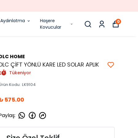
Aydınlatma
Haşere
0
Kovucular
DLC HOME
DLC ÇİFT YÖNLÜ KARE LED SOLAR APLIK
Tükeniyor
Ürün Kodu
:
LK9104
₺ 575.00
Paylaş
: