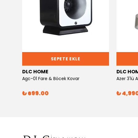
SEPETE EKLE
DLC HOME
DLC HO
Agc-01 Fare & Böcek Kovar
Azer 3'lü
₺ 699.00
₺ 4,99