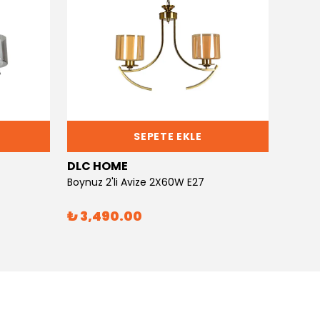
SEPETE EKLE
DLC HOME
DLC 
Boynuz 2'li Avize 2X60W E27
Boynuz
₺ 3,490.00
₺ 6,