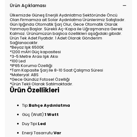
Ürün Açıklaması
Ülkemizde Güneş Enerjili Aydınlatma Sektöründe Öncü
Olan Firmamıza ait Solar Aydınlatma Ürünlerimiz Satıştadır.
Gün Işığında Otomatik Şarj Olur, Gece Otomatik Olarak
Yanmaya Başlar. Sürekli Aç-Kapa ile Uğraşmanıza Gerek
Kalmaz. Ürünümüzün başlıca özellikleri aşağıdaki gibidir.
Ürün Tek Adet Fiyatıdır. 1 Adet Olarak Gönderim
Sağlanacaktır.
*Beyaz Işık 6500K
*1200 mAH Güç kapasitesi
*3-5 Metre Arası Işık Aksı
*100 Led
*IP65 Koruma Özelliği
*Tam Kapasite Şarj ile 8-10 Saat Çalışma Süresi
*Materyal: ABS
*Gece Gündüz Fotosel Özelliği
*Ürün Tekli Olarak Satılmaktadır.
Ürün Özellikleri
Tip:
Bahçe Aydınlatma
Güç (Watt):
1 Watt
Duy Tipi:
Led
Enerji Tasarrufu:
Var