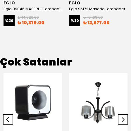
EGLO
EGLO
Eglo 99046 MASERLO Lambader
Eglo 95172 Maserlo Lambader
₺ 14,826.00
₺ 18,109.00
%
30
%
30
₺ 10,379.00
₺ 12,677.00
Çok Satanlar