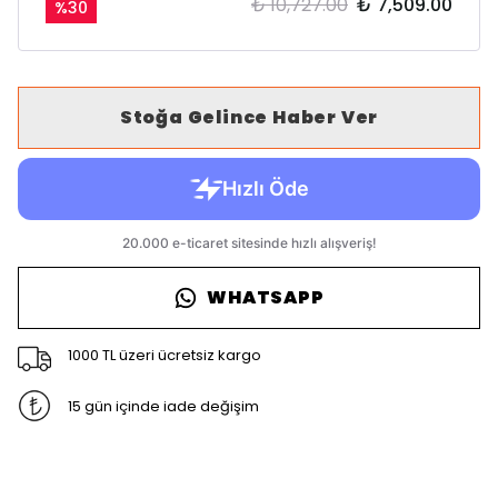
₺ 10,727.00
₺ 7,509.00
%
30
Stoğa Gelince Haber Ver
WHATSAPP
1000 TL üzeri ücretsiz kargo
15 gün içinde iade değişim