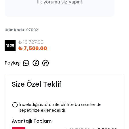
İlk yorumu siz yapın!
Ürün Kodu
:
97032
₺ 10,727.00
%
30
₺ 7,509.00
Paylaş
:
Size Özel Teklif
İncelediğiniz ürün ile birlikte bu ürünler de
sepetinize eklenecektir!
Avantajlı Toplam