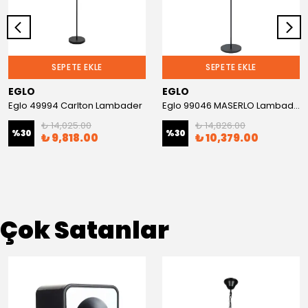
SEPETE EKLE
SEPETE EKLE
EGLO
EGLO
Eglo 49994 Carlton Lambader
Eglo 99046 MASERLO Lambader
₺ 14,025.00
₺ 14,826.00
%
30
%
30
₺ 9,818.00
₺ 10,379.00
Çok Satanlar