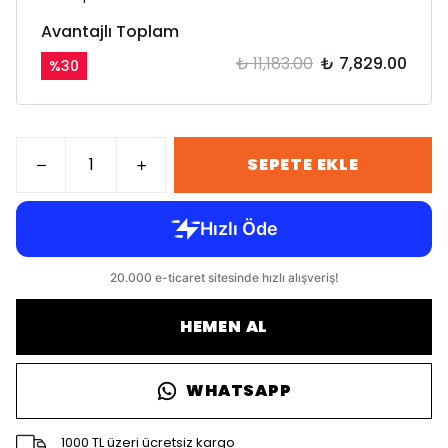
Avantajlı Toplam
₺ 11,183.00
₺ 7,829.00
%
30
SEPETE EKLE
HEMEN AL
WHATSAPP
1000 TL üzeri ücretsiz kargo