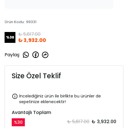
Ürün Kodu
:
99331
₺ 5,617.00
%
30
₺ 3,932.00
Paylaş
:
Size Özel Teklif
İncelediğiniz ürün ile birlikte bu ürünler de
sepetinize eklenecektir!
Avantajlı Toplam
₺ 5,617.00
₺ 3,932.00
%
30