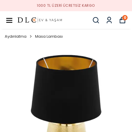
1000 TL ÜZERI ÜCRETSIZ KARGO
0
Aydınlatma
Masa Lambası