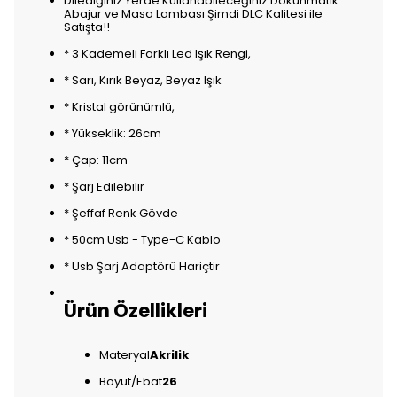
Dilediğiniz Yerde Kullanabileceğiniz Dokunmatik
Abajur ve Masa Lambası Şimdi DLC Kalitesi ile
Satışta!!
* 3 Kademeli Farklı Led Işık Rengi,
* Sarı, Kırık Beyaz, Beyaz Işık
* Kristal görünümlü,
* Yükseklik: 26cm
* Çap: 11cm
* Şarj Edilebilir
* Şeffaf Renk Gövde
* 50cm Usb - Type-C Kablo
* Usb Şarj Adaptörü Hariçtir
Ürün Özellikleri
Materyal
Akrilik
Boyut/Ebat
26