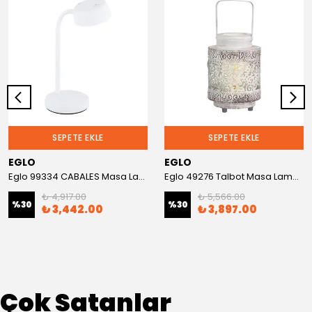
SEPETE EKLE
SEPETE EKLE
EGLO
EGLO
Eglo 99334 CABALES Masa Lambası
Eglo 49276 Talbot Masa Lambası
₺ 4,917.00
₺ 5,566.00
%
30
%
30
₺ 3,442.00
₺ 3,897.00
Çok Satanlar