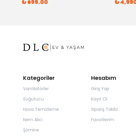
₺ 699.00
₺ 4,99
Kategoriler
Hesabım
Vantilatörler
Giriş Yap
Soğutucu
Kayıt Ol
Hava Temizleme
Sipariş Takibi
Nem Alıcı
Favorilerim
Şömine