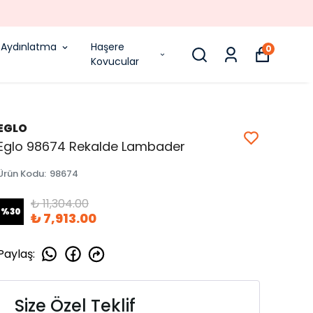
Aydınlatma
Haşere
0
Kovucular
EGLO
Eglo 98674 Rekalde Lambader
Ürün Kodu
:
98674
₺ 11,304.00
%
30
₺ 7,913.00
Paylaş
:
Size Özel Teklif