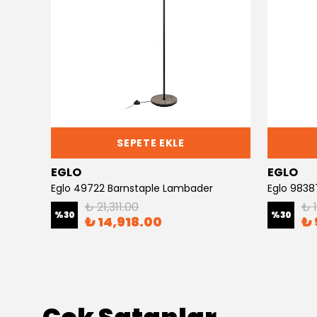
SEPETE EKLE
EGLO
EGLO
Eglo 49722 Barnstaple Lambader
Eglo 9838
₺ 21,311.00
₺ 
%
30
%
30
₺ 14,918.00
₺ 