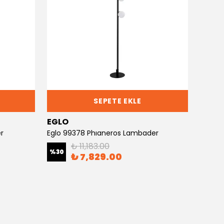
SEPETE EKLE
EGLO
EGLO
r
Eglo 99378 Phıaneros Lambader
Eglo 9
₺ 11,183.00
%
30
%
30
₺ 7,829.00