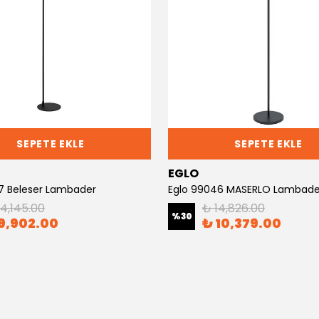
SEPETE EKLE
SEPETE EKLE
EGLO
7 Beleser Lambader
Eglo 99046 MASERLO Lambade
14,145.00
₺ 14,826.00
%
30
9,902.00
₺ 10,379.00