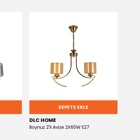
SEPETE EKLE
DLC HOME
DLC 
Boynuz 2'li Avize 2X60W E27
Boynuz