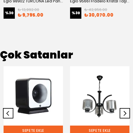
Eglo 98902 TURCONA Led Panel
Eglo 95661 Fradelo Kristal Taşlı Tavan Armatürü
₺ 13,992.00
₺ 42,956.00
%
30
%
30
₺ 9,795.00
₺ 30,070.00
Çok Satanlar
SEPETE EKLE
SEPETE EKLE