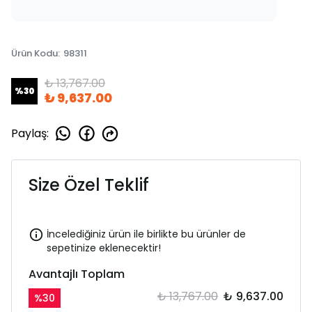
Ürün Kodu
:
98311
₺ 13,767.00
%
30
₺ 9,637.00
Paylaş
:
Size Özel Teklif
İncelediğiniz ürün ile birlikte bu ürünler de
sepetinize eklenecektir!
Avantajlı Toplam
₺ 13,767.00
₺ 9,637.00
%
30