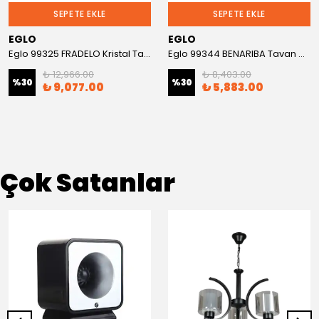
SEPETE EKLE
SEPETE EKLE
EGLO
EGLO
Eglo 99325 FRADELO Kristal Tavan Armatürü
Eglo 99344 BENARIBA Tavan Armatürü
₺ 12,966.00
₺ 8,403.00
%
30
%
30
₺ 9,077.00
₺ 5,883.00
Çok Satanlar