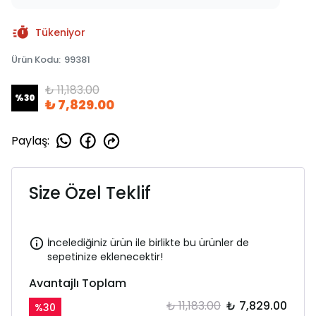
Tükeniyor
Ürün Kodu
:
99381
₺ 11,183.00
%
30
₺ 7,829.00
Paylaş
:
Size Özel Teklif
İncelediğiniz ürün ile birlikte bu ürünler de
sepetinize eklenecektir!
Avantajlı Toplam
₺ 11,183.00
₺ 7,829.00
%
30