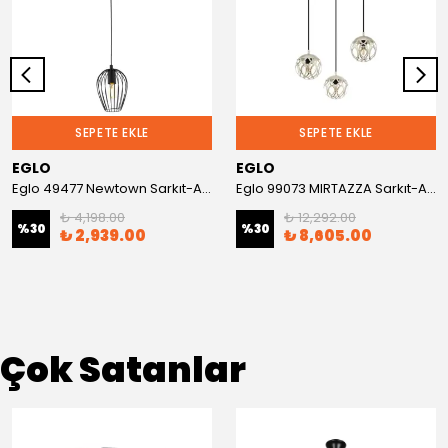
SEPETE EKLE
SEPETE EKLE
EGLO
EGLO
Eglo 49477 Newtown Sarkıt-Avize
Eglo 99073 MIRTAZZA Sarkıt-Avize
₺ 4,198.00
₺ 12,292.00
%
30
%
30
₺ 2,939.00
₺ 8,605.00
Çok Satanlar