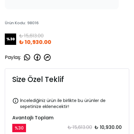
Ürün Kodu
:
98016
₺ 15,613.00
%
30
₺ 10,930.00
Paylaş
:
Size Özel Teklif
İncelediğiniz ürün ile birlikte bu ürünler de
sepetinize eklenecektir!
Avantajlı Toplam
₺ 15,613.00
₺ 10,930.00
%
30