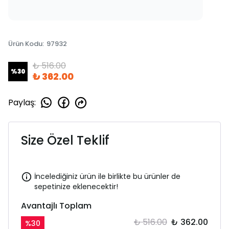
Ürün Kodu
:
97932
₺ 516.00
%
30
₺ 362.00
Paylaş
:
Size Özel Teklif
İncelediğiniz ürün ile birlikte bu ürünler de
sepetinize eklenecektir!
Avantajlı Toplam
₺ 516.00
₺ 362.00
%
30