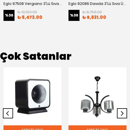
Eglo 97508 Vergıano 3'Lü Sıva Üstü Spot
Eglo 92086 Davıda 3'Lü Sıva Üstü Spot
₺ 12,103.00
₺ 9,758.00
%
30
%
30
₺ 8,473.00
₺ 6,831.00
Çok Satanlar