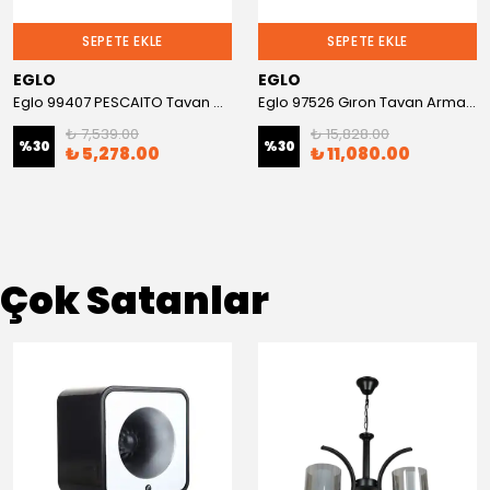
SEPETE EKLE
SEPETE EKLE
EGLO
EGLO
Eglo 99407 PESCAITO Tavan Armatürü
Eglo 97526 Gıron Tavan Armatürü
₺ 7,539.00
₺ 15,828.00
%
30
%
30
₺ 5,278.00
₺ 11,080.00
Çok Satanlar