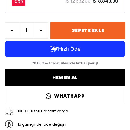
₺ 12,632.00
₺ 8,843.00
%
30
SEPETE EKLE
HEMEN AL
WHATSAPP
1000 TL üzeri ücretsiz kargo
15 gün içinde iade değişim