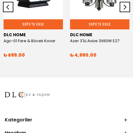
SEPETE EKLE
SEPETE EKLE
DLC HOME
DLC HOME
Agc-01 Fare & Böcek Kovar
Azer 3'lü Avize 3X60W E27
₺ 699.00
₺ 4,990.00
Kategoriler
Hesabım