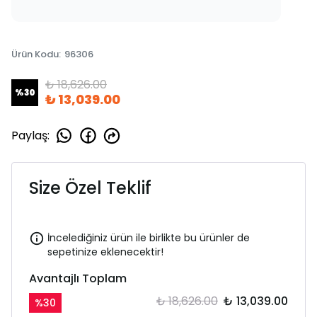
Ürün Kodu
:
96306
₺ 18,626.00
%
30
₺ 13,039.00
Paylaş
:
Size Özel Teklif
İncelediğiniz ürün ile birlikte bu ürünler de
sepetinize eklenecektir!
Avantajlı Toplam
₺ 18,626.00
₺ 13,039.00
%
30