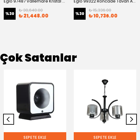
Eglo 97487 Vallemare Kristal Taşlı Tavan Armatürü
Eglo 99322 Roncade Tavan Armatürü
₺ 30,640.00
₺ 15,336.00
%
30
%
30
₺ 21,448.00
₺ 10,736.00
Çok Satanlar
SEPETE EKLE
SEPETE EKLE