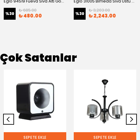
Eglo 94519 Fueva Sıva Altı Gömme Spot
Eglo 31005 Bımeda Sıva Üstü Spot
₺ 685.00
₺ 3,203.00
%
30
%
30
₺ 480.00
₺ 2,243.00
Çok Satanlar
SEPETE EKLE
SEPETE EKLE