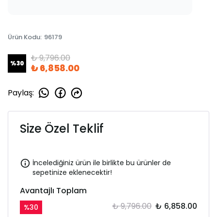
Ürün Kodu
:
96179
₺ 9,796.00
%
30
₺ 6,858.00
Paylaş
:
Size Özel Teklif
İncelediğiniz ürün ile birlikte bu ürünler de
sepetinize eklenecektir!
Avantajlı Toplam
₺ 9,796.00
₺ 6,858.00
%
30