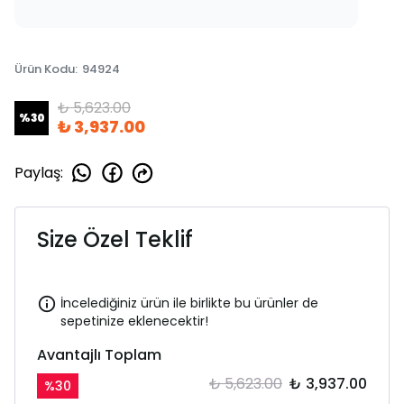
Ürün Kodu
:
94924
₺ 5,623.00
%
30
₺ 3,937.00
Paylaş
:
Size Özel Teklif
İncelediğiniz ürün ile birlikte bu ürünler de
sepetinize eklenecektir!
Avantajlı Toplam
₺ 5,623.00
₺ 3,937.00
%
30