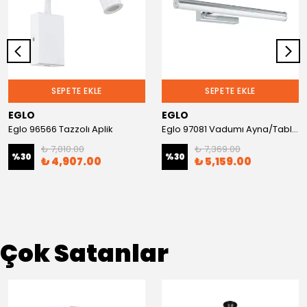
SEPETE EKLE
SEPETE EKLE
EGLO
EGLO
Eglo 96566 Tazzolı Aplik
Eglo 97081 Vadumı Ayna/Tablo Aplik
₺ 7,010.00
₺ 7,369.00
%
30
%
30
₺ 4,907.00
₺ 5,159.00
Çok Satanlar