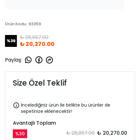
Ürün Kodu
:
93359
₺ 28,957.00
%
30
₺ 20,270.00
Paylaş
:
Size Özel Teklif
İncelediğiniz ürün ile birlikte bu ürünler de
sepetinize eklenecektir!
Avantajlı Toplam
₺ 28,957.00
₺ 20,270.00
%
30