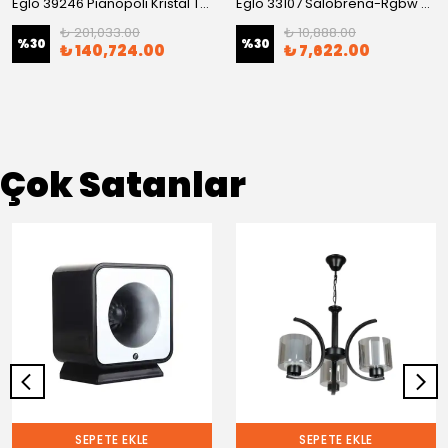
Eglo 39246 Pıanopolı Kristal Taşlı Tavan Armatürü
Eglo 33107 Salobrena-Rgbw Rgb Led Panel
₺ 201,033.00
₺ 10,888.00
%
30
%
30
₺ 140,724.00
₺ 7,622.00
Çok Satanlar
SEPETE EKLE
SEPETE EKLE