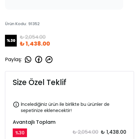
Ürün Kodu
:
91352
₺ 2,054.00
%
30
₺ 1,438.00
Paylaş
:
Size Özel Teklif
İncelediğiniz ürün ile birlikte bu ürünler de
sepetinize eklenecektir!
Avantajlı Toplam
₺ 2,054.00
₺ 1,438.00
%
30