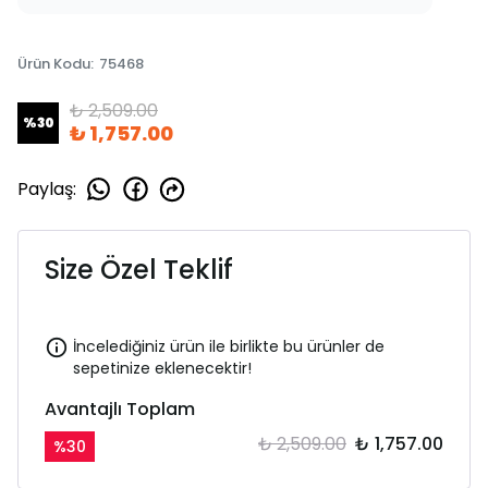
Ürün Kodu
:
75468
₺ 2,509.00
%
30
₺ 1,757.00
Paylaş
:
Size Özel Teklif
İncelediğiniz ürün ile birlikte bu ürünler de
sepetinize eklenecektir!
Avantajlı Toplam
₺ 2,509.00
₺ 1,757.00
%
30