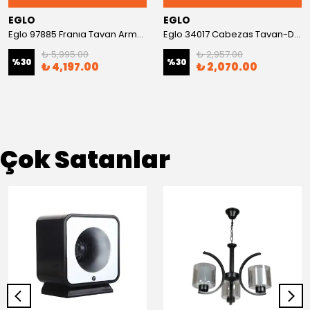
EGLO
EGLO
Eglo 97885 Franıa Tavan Armatürü
Eglo 34017 Cabezas Tavan-Duvar Armatürü
₺ 5,995.00
₺ 2,957.00
%
30
%
30
₺ 4,197.00
₺ 2,070.00
Çok Satanlar