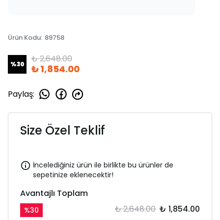
Ürün Kodu
:
89758
₺ 2,648.00
%
30
₺ 1,854.00
Paylaş
:
Size Özel Teklif
İncelediğiniz ürün ile birlikte bu ürünler de
sepetinize eklenecektir!
Avantajlı Toplam
₺ 2,648.00
₺ 1,854.00
%
30