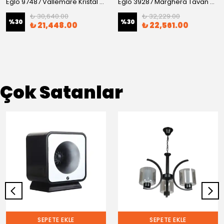
Eglo 97487 Vallemare Kristal Taşlı Tavan Armatürü
Eglo 39287 Marghera Tavan Armatürü
₺ 30,640.00
₺ 32,229.00
%
30
%
30
₺ 21,448.00
₺ 22,561.00
Çok Satanlar
SEPETE EKLE
SEPETE EKLE